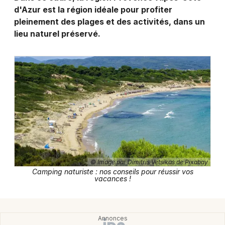
Montpellier
d'Azur est la région idéale pour profiter
Spectacles
pleinement des plages et des activités, dans un
Nantes
lieu naturel préservé.
Concerts
Nice
Paris
Sports
Strasbourg
Soirées
Toulouse
Sorties famille
Toutes les villes
Expos
© Image par Dimitris Vetsikas de Pixabay
Sorties & loisirs
Camping naturiste : nos conseils pour réussir vos
vacances !