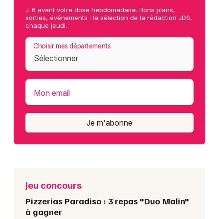
J-6 avant votre dose hebdomadaire. Bons plans,
sorties, événements : la sélection de la rédaction JDS,
chaque jeudi.
Choisir mes départements
Mon email
Je m'abonne
Jeu concours
Pizzerias Paradiso : 3 repas "Duo Malin"
à gagner