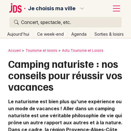
Je choisis ma ville
Concert, spectacle, etc.
Quoi ?
Fermer
Aujourd'hui
Ce week-end
Agenda
Sorties & loisirs
Où ?
Retour
Publier un événement
Accueil
Tourisme et loisirs
Actu Tourisme et Loisirs
Partout
Près de moi
Changer de lieu
Camping naturiste : nos
Bordeaux
Quand ?
Effacer les dates
conseils pour réussir vos
Colmar
Aujourd'hui
Demain
Ce week-end
Autre
vacances
Lille
Grands événements
Lyon
Activité & Expérience
Le naturisme est bien plus qu'une expérience ou
un mode de vacances ! Aller dans un camping
Marseille
Manifestations
naturiste est une véritable philosophie de vie qui
Mulhouse
prône un autre rapport aux autres et à la nature.
Foires & salons
Dans ce cadre, la région Provence-Alpes-Côte