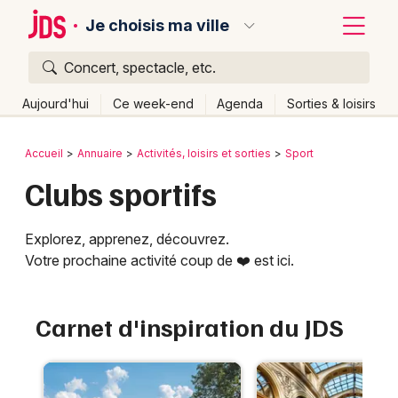
Je choisis ma ville
Concert, spectacle, etc.
Quoi ?
Fermer
Aujourd'hui
Ce week-end
Agenda
Sorties & loisirs
Où ?
Retour
Publier un événement
Accueil
Annuaire
Activités, loisirs et sorties
Sport
Partout
Près de moi
Changer de lieu
Clubs sportifs
Bordeaux
Quand ?
Effacer les dates
Colmar
Explorez, apprenez, découvrez.
Aujourd'hui
Demain
Ce week-end
Autre
Lille
Votre prochaine activité coup de ❤️ est ici.
Grands événements
Lyon
Activité & Expérience
Carnet d'inspiration du JDS
Marseille
Manifestations
Mulhouse
Foires & salons