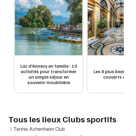
Montpellier
Spectacles
Nantes
Concerts
Nice
Paris
Sports
Strasbourg
Soirées
Toulouse
Lac d'Annecy en famille : 10
Sorties famille
s
activités pour transformer
Les 8 plus beaux pa
un simple séjour en
couverts de Par
Toutes les villes
souvenir inoubliable
Expos
Sorties & loisirs
Tous les lieux Clubs sportifs
Tennis Achenheim Club