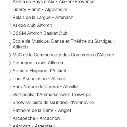
Newsletter des sorties
Arena du Pays d'Aix - Aix-en-Provence
Liberty Planet - Algolsheim
Artistes en tournée
Relais de la Largue - Altenach
Aïkido club Altkirch
Actualités
CSSM Altkirch Basket Club
Ecole de Musique, Danse et Théâtre du Sundgau -
Magazine
Altkirch
MJC de la Communauté des Communes d'Altkirch
Pétanque Loisirs Altkirch
Société Hippique d'Altkirch
Torii Association - Altkirch
Parc Nature de Cheval - Altwiller
Golf public d'Ammerschwihr Trois-Epis
Choisir mes départements
Snowhall piste de ski indoor d'Amnéville
Patinoire de la Barre - Anglet
Arcapeche - Arcachon
Aérokart - Argenteuil