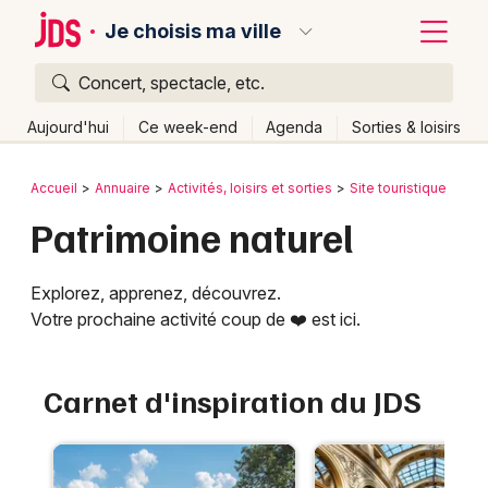
Je choisis ma ville
Concert, spectacle, etc.
Quoi ?
Fermer
Aujourd'hui
Ce week-end
Agenda
Sorties & loisirs
Où ?
Retour
Publier un événement
Accueil
Annuaire
Activités, loisirs et sorties
Site touristique
Partout
Près de moi
Changer de lieu
Patrimoine naturel
Bordeaux
Quand ?
Effacer les dates
Colmar
Explorez, apprenez, découvrez.
Aujourd'hui
Demain
Ce week-end
Autre
Lille
Votre prochaine activité coup de ❤️ est ici.
Grands événements
Lyon
Activité & Expérience
Carnet d'inspiration du JDS
Marseille
Manifestations
Mulhouse
Foires & salons