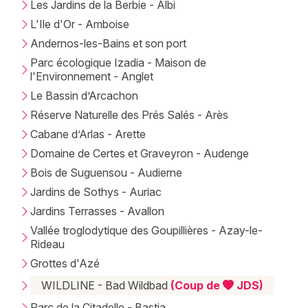
Newsletter des sorties
Les Jardins de la Berbie - Albi
L'Ile d'Or - Amboise
Artistes en tournée
Andernos-les-Bains et son port
Parc écologique Izadia - Maison de
Actualités
l'Environnement - Anglet
Le Bassin d’Arcachon
Magazine
Réserve Naturelle des Prés Salés - Arès
Cabane d’Arlas - Arette
Domaine de Certes et Graveyron - Audenge
Bois de Suguensou - Audierne
Jardins de Sothys - Auriac
Jardins Terrasses - Avallon
Vallée troglodytique des Goupillières - Azay-le-
Rideau
Choisir mes départements
Grottes d'Azé
WILDLINE - Bad Wildbad
(Coup de
JDS)
Parc de la Citadelle - Bastia