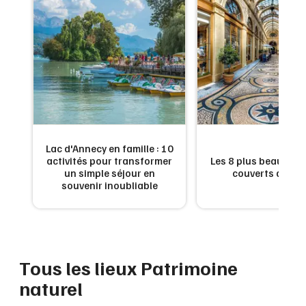
Montpellier
Spectacles
Nantes
Concerts
Nice
Paris
Sports
Strasbourg
Soirées
Toulouse
Lac d'Annecy en famille : 10
Sorties famille
s
activités pour transformer
Les 8 plus beaux pa
un simple séjour en
couverts de Par
Toutes les villes
souvenir inoubliable
Expos
Sorties & loisirs
Tous les lieux Patrimoine
naturel