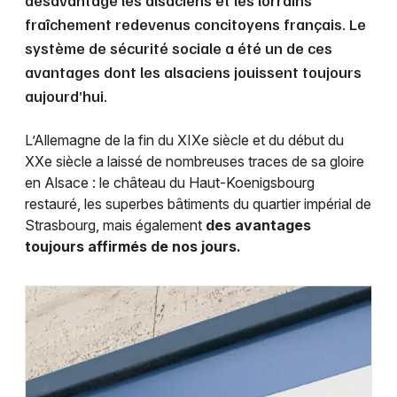
désavantagé les alsaciens et les lorrains
Montpellier
fraîchement redevenus concitoyens français. Le
Spectacles
Nantes
système de sécurité sociale a été un de ces
avantages dont les alsaciens jouissent toujours
Concerts
Nice
aujourd’hui.
Paris
Sports
L’Allemagne de la fin du XIXe siècle et du début du
Strasbourg
XXe siècle a laissé de nombreuses traces de sa gloire
Soirées
en Alsace : le château du Haut-Koenigsbourg
Toulouse
restauré, les superbes bâtiments du quartier impérial de
Sorties famille
Strasbourg, mais également
des avantages
Toutes les villes
toujours affirmés de nos jours.
Expos
Sorties & loisirs