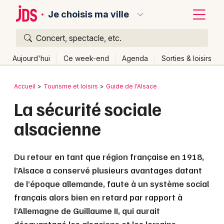
Je choisis ma ville
Concert, spectacle, etc.
Quoi ?
Fermer
Aujourd'hui
Ce week-end
Agenda
Sorties & loisirs
Où ?
Retour
Publier un événement
Accueil
Tourisme et loisirs
Guide de l'Alsace
Partout
Près de moi
Changer de lieu
La sécurité sociale
Bordeaux
Quand ?
Effacer les dates
alsacienne
Colmar
Aujourd'hui
Demain
Ce week-end
Autre
Lille
Grands événements
Du retour en tant que région française en 1918,
Lyon
l’Alsace a conservé plusieurs avantages datant
Activité & Expérience
de l’époque allemande, faute à un système social
Marseille
Manifestations
français alors bien en retard par rapport à
Mulhouse
l’Allemagne de Guillaume II, qui aurait
Foires & salons