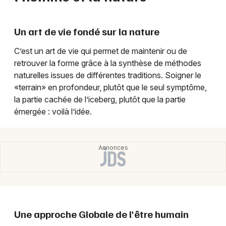
Montpellier
Spectacles
Nantes
Un art de vie fondé sur la nature
Concerts
Nice
C’est un art de vie qui permet de maintenir ou de
retrouver la forme grâce à la synthèse de méthodes
Paris
Sports
naturelles issues de différentes traditions. Soigner le
Strasbourg
«terrain» en profondeur, plutôt que le seul symptôme,
Soirées
la partie cachée de l’iceberg, plutôt que la partie
Toulouse
émergée : voilà l’idée.
Sorties famille
Toutes les villes
Expos
Sorties & loisirs
Une approche Globale de l'être humain