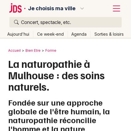
Je choisis ma ville
Concert, spectacle, etc.
Quoi ?
Fermer
Aujourd'hui
Ce week-end
Agenda
Sorties & loisirs
Où ?
Retour
Publier un événement
Accueil
Bien Etre
Forme
Partout
Près de moi
Changer de lieu
La naturopathie à
Bordeaux
Quand ?
Effacer les dates
Mulhouse : des soins
Colmar
Aujourd'hui
Demain
Ce week-end
Autre
naturels.
Lille
Grands événements
Lyon
Fondée sur une approche
Activité & Expérience
globale de l'être humain, la
Marseille
Manifestations
naturopathie réconcilie
Mulhouse
l'homme et la nature
Foires & salons