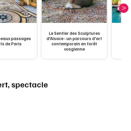
Artistes en tournée
Actualités
Magazine
Le Sentier des Sculptures
Port
 beaux passages
d'Alsace : un parcours d'art
Ven
ts de Paris
contemporain en forêt
sem
vosgienne
ert, spectacle
Choisir mes départements
Mon email