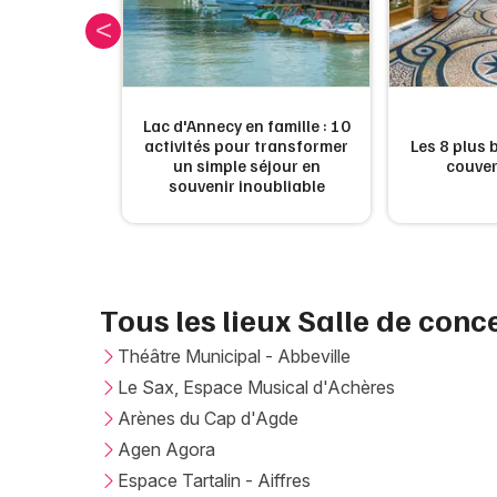
utiques à
Lac d'Annecy en famille : 10
eine et ses
activités pour transformer
Les 8 plus
 été pour
un simple séjour en
couver
 chaleur
souvenir inoubliable
Tous les lieux Salle de conc
Théâtre Municipal - Abbeville
Le Sax, Espace Musical d'Achères
Arènes du Cap d'Agde
Agen Agora
Espace Tartalin - Aiffres