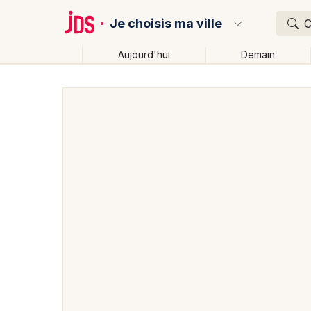
Je choisis ma ville
C
Aujourd'hui
Demain
Quoi ?
Où ?
Partout
Près de moi
Changer de lieu