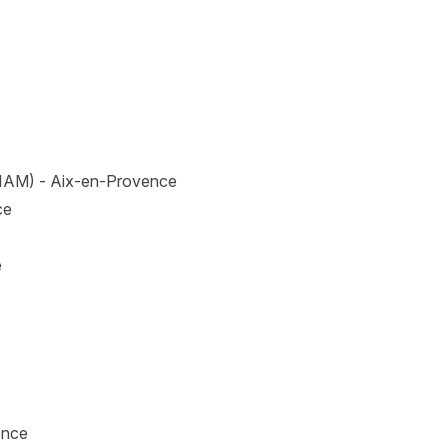
Je m'abonne
CIAM) - Aix-en-Provence
ce
e
ence