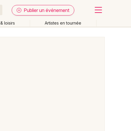
Publier un événement
& loisirs
Artistes en tournée
Fermer
Effacer les dates
week-end
Autre